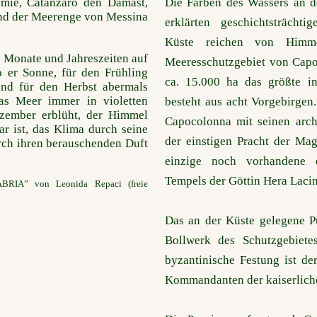
emie, Catanzaro den Damast,
Die Farben des Wassers an 
und der Meerenge von Messina
erklärten geschichtsträchtig
Küste reichen von Himme
e Monate und Jahreszeiten auf
Meeresschutzgebiet von Capo 
b er Sonne, für den Frühling
ca. 15.000 ha das größte in
nd für den Herbst abermals
das Meer immer in violetten
besteht aus acht Vorgebirgen.
ezember erblüht, der Himmel
Capocolonna mit seinen arc
r ist, das Klima durch seine
der einstigen Pracht der Mag
urch ihren berauschenden Duft
einzige noch vorhandene 
Tempels der Göttin Hera Lacin
IA” von Leonida Repaci (freie
Das an der Küste gelegene Pu
Bollwerk des Schutzgebiete
byzantinische Festung ist d
Kommandanten der kaiserliche