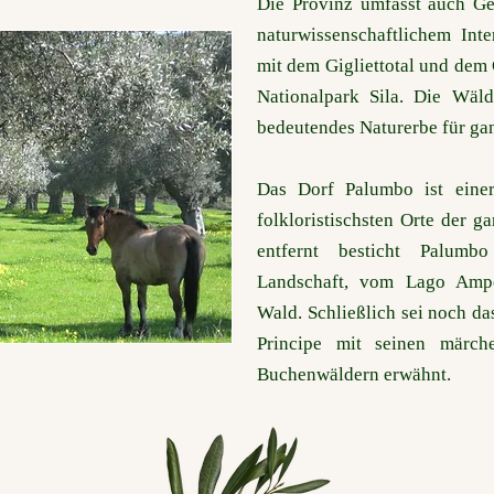
Die Provinz umfasst auch Ge
naturwissenschaftlichem Int
mit dem Gigliettotal und dem
Nationalpark Sila. Die Wäl
bedeutendes Naturerbe für gan
Das Dorf Palumbo ist einer
folkloristischsten Orte der 
entfernt besticht Palumb
Landschaft, vom Lago Ampo
Wald. Schließlich sei noch d
Principe mit seinen märch
Buchenwäldern erwähnt.