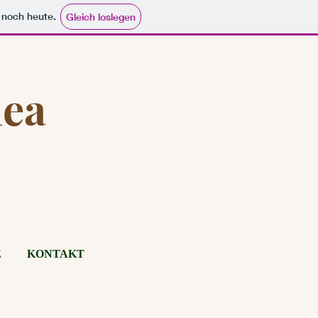
e noch heute.
Gleich loslegen
nea
E
KONTAKT